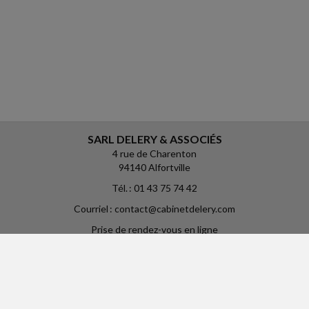
SARL DELERY & ASSOCIÉS
4 rue de Charenton
94140 Alfortville
Tél. : 01 43 75 74 42
Courriel : contact@cabinetdelery.com
Prise de rendez-vous en ligne
: https://calendly.com/cabinetdelery
ACCUEIL