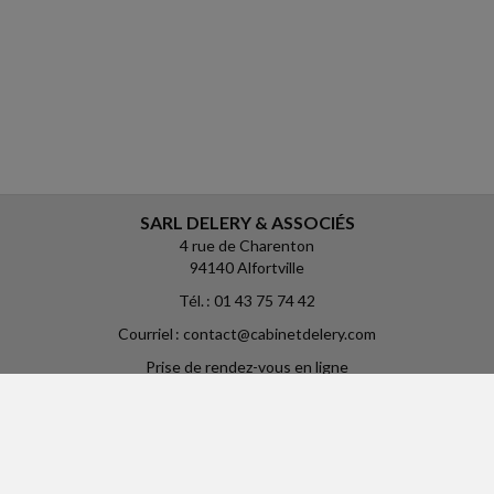
SARL DELERY & ASSOCIÉS
4 rue de Charenton
94140 Alfortville
Tél. : 01 43 75 74 42
Courriel : contact@cabinetdelery.com
Prise de rendez-vous en ligne
: https://calendly.com/cabinetdelery
ACCUEIL