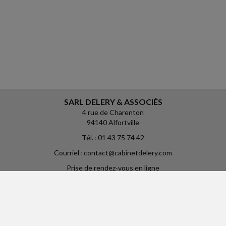
SARL DELERY & ASSOCIÉS
4 rue de Charenton
94140 Alfortville
Tél. : 01 43 75 74 42
Courriel : contact@cabinetdelery.com
Prise de rendez-vous en ligne
: https://calendly.com/cabinetdelery
ACCUEIL